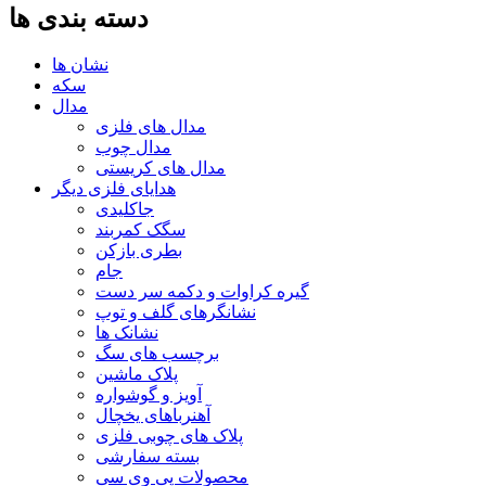
دسته بندی ها
نشان ها
سکه
مدال
مدال های فلزی
مدال چوب
مدال های کریستی
هدایای فلزی دیگر
جاکلیدی
سگک کمربند
بطری بازکن
جام
گیره کراوات و دکمه سر دست
نشانگرهای گلف و توپ
نشانک ها
برچسب های سگ
پلاک ماشین
آویز و گوشواره
آهنرباهای یخچال
پلاک های چوبی فلزی
بسته سفارشی
محصولات پی وی سی