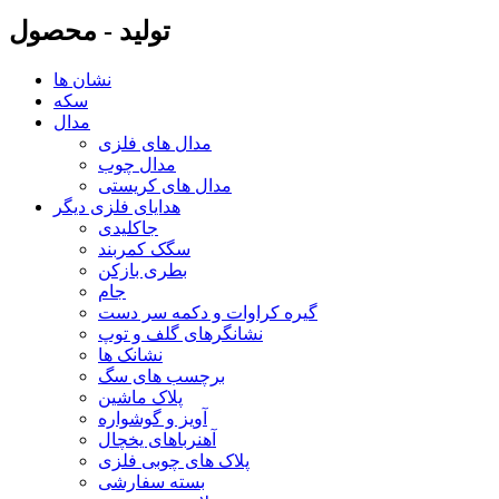
تولید - محصول
نشان ها
سکه
مدال
مدال های فلزی
مدال چوب
مدال های کریستی
هدایای فلزی دیگر
جاکلیدی
سگک کمربند
بطری بازکن
جام
گیره کراوات و دکمه سر دست
نشانگرهای گلف و توپ
نشانک ها
برچسب های سگ
پلاک ماشین
آویز و گوشواره
آهنرباهای یخچال
پلاک های چوبی فلزی
بسته سفارشی