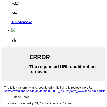
تلفن
تلفن
18024245545
بالا