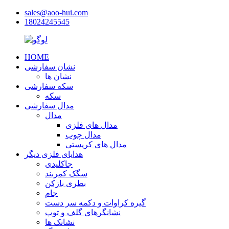
sales@aoo-hui.com
18024245545
HOME
نشان سفارشی
نشان ها
سکه سفارشی
سکه
مدال سفارشی
مدال
مدال های فلزی
مدال چوب
مدال های کریستی
هدایای فلزی دیگر
جاکلیدی
سگک کمربند
بطری بازکن
جام
گیره کراوات و دکمه سر دست
نشانگرهای گلف و توپ
نشانک ها