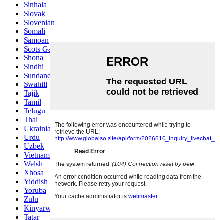
Sinhala
Slovak
Slovenian
Somali
Samoan
Scots Gaelic
Shona
Sindhi
Sundanese
Swahili
Tajik
Tamil
Telugu
Thai
Ukrainian
Urdu
Uzbek
Vietnamese
Welsh
Xhosa
Yiddish
Yoruba
Zulu
Kinyarwanda
Tatar