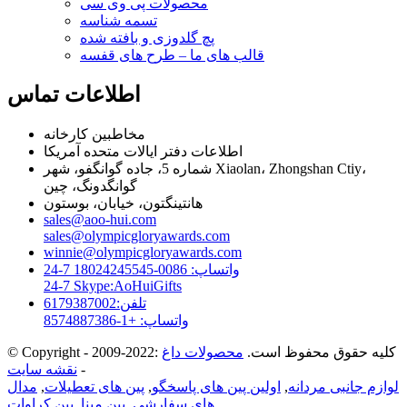
محصولات پی وی سی
تسمه شناسه
پچ گلدوزی و بافته شده
قالب های ما – طرح های قفسه
اطلاعات تماس
مخاطبین کارخانه
اطلاعات دفتر ایالات متحده آمریکا
شماره 5، جاده گوانگفو، شهر Xiaolan، Zhongshan Ctiy،
گوانگدونگ، چین
هانتینگتون، خیابان، بوستون
sales@aoo-hui.com
sales@olympicgloryawards.com
winnie@olympicgloryawards.com
24-7 واتساپ: 0086-18024245545
24-7 Skype:AoHuiGifts
تلفن:6179387002
واتساپ: +1-8574887386
© Copyright - 2009-2022: کلیه حقوق محفوظ است.
محصولات داغ
-
نقشه سایت
لوازم جانبی مردانه
,
اولین پین های پاسخگو
,
پین های تعطیلات
,
مدال
,
های سفارشی
,
پین مینا
,
پین کراوات